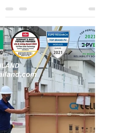
Feb 2, 2023
1 min read
QCELLS+MICROSOFT
QCELLS🇩🇪แบรนด์ยอดนิยม พิสูจน์คุณภาพด้วยยอด
ขาย อันดับ1ในUSA🇺🇸🇩🇪🇬🇧🇪🇺🇰🇷 QCELLS-
World’s Top Solar Module🇺🇸🇩🇪🇰🇷🇦🇺 Q
CELLS...