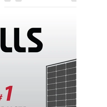
Quality Solar Distribution
Jun 3, 2022
1 min read
QCELLS THAILAND
QCELLS🇩🇪แบรนด์ยอดนิยม พิสูจน์คุณภาพด้วยยอด
ขาย อันดับ1ในUSA🇺🇸🇩🇪🇬🇧🇪🇺🇰🇷 QCELLS-
World’s Top Solar Module🇺🇸🇩🇪🇰🇷🇦🇺 Q
CELLS...