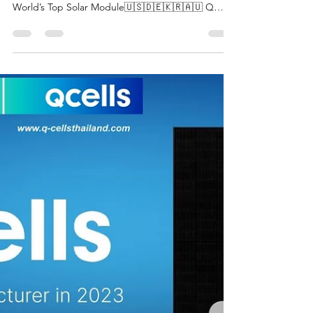
QCELLS THAILAND
QCELLS🇩🇪แบรนด์ยอดนิยม พิสูจน์คุณภาพด้วยยอด
ขาย อันดับ1ในUSA🇺🇸🇩🇪🇬🇧🇪🇺🇰🇷 QCELLS-
World’s Top Solar Module🇺🇸🇩🇪🇰🇷🇦🇺 Q
CELLS...