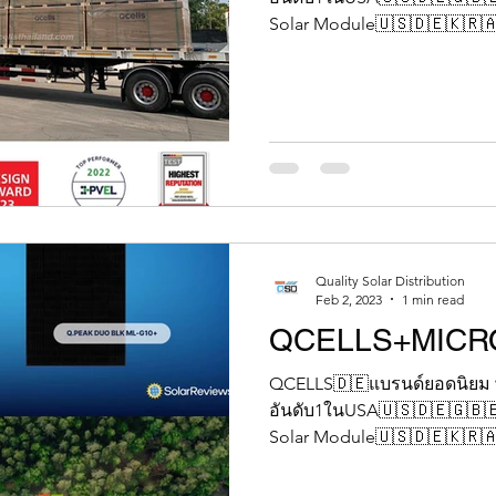
Solar Module🇺🇸🇩🇪🇰🇷🇦
Quality Solar Distribution
Feb 2, 2023
1 min read
QCELLS+MICR
QCELLS🇩🇪แบรนด์ยอดนิยม 
อันดับ1ในUSA🇺🇸🇩🇪🇬🇧
Solar Module🇺🇸🇩🇪🇰🇷🇦