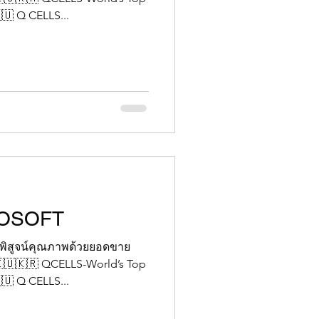
🇺 Q CELLS...
OSOFT
พิสูจน์คุณภาพด้วยยอดขาย
🇺🇰🇷 QCELLS-World’s Top
🇺 Q CELLS...