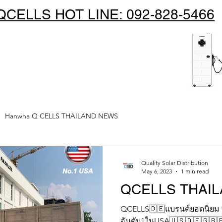
QCELLS HOT LINE: 092-828-5466
Home
Our B
Hanwha Q CELLS THAILAND NEWS
Quality Solar Distribution
May 6, 2023
1 min read
QCELLS THAI
QCELLS🇩🇪แบรนด์ยอดนิยม 
อันดับ1ในUSA🇺🇸🇩🇪🇬🇧