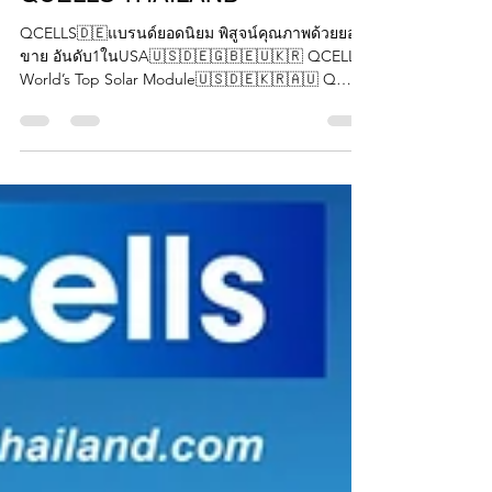
May 6, 2023
1 min read
QCELLS THAILAND
QCELLS🇩🇪แบรนด์ยอดนิยม พิสูจน์คุณภาพด้วยยอด
ขาย อันดับ1ในUSA🇺🇸🇩🇪🇬🇧🇪🇺🇰🇷 QCELLS-
World’s Top Solar Module🇺🇸🇩🇪🇰🇷🇦🇺 Q
CELLS...