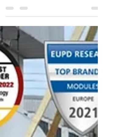
QCELLS+MICROSOFT
QCELLS🇩🇪แบรนด์ยอดนิยม พิสูจน์คุณภาพด้วยยอด
ขาย อันดับ1ในUSA🇺🇸🇩🇪🇬🇧🇪🇺🇰🇷 QCELLS-
World’s Top Solar Module🇺🇸🇩🇪🇰🇷🇦🇺 Q
CELLS...