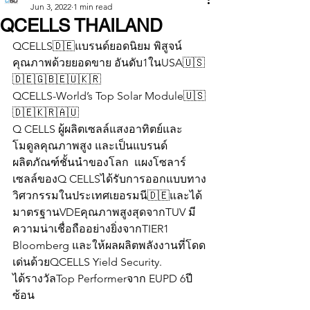
Jun 3, 2022
1 min read
QCELLS THAILAND
QCELLS🇩🇪แบรนด์ยอดนิยม พิสูจน์
คุณภาพด้วยยอดขาย อันดับ1ในUSA🇺🇸
🇩🇪🇬🇧🇪🇺🇰🇷
QCELLS-World’s Top Solar Module🇺🇸
🇩🇪🇰🇷🇦🇺
Q CELLS ผู้ผลิตเซลล์แสงอาทิตย์และ
โมดูลคุณภาพสูง และเป็นแบรนด์
ผลิตภัณฑ์ชั้นนำของโลก  แผงโซลาร์
เซลล์ของQ CELLSได้รับการออกแบบทาง
วิศวกรรมในประเทศเยอรมนี🇩🇪และได้
มาตรฐานVDEคุณภาพสูงสุดจากTUV มี
ความน่าเชื่อถืออย่างยิ่งจากTIER1 
Bloomberg และให้ผลผลิตพลังงานที่โดด
เด่นด้วยQCELLS Yield Security.
ได้รางวัลTop Performerจาก EUPD 6ปี
ซ้อน