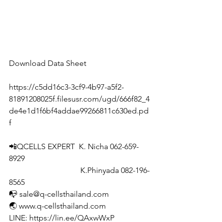
Download Data Sheet
https://c5dd16c3-3cf9-4b97-a5f2-
81891208025f.filesusr.com/ugd/666f82_4
de4e1d1f6bf4addae99266811c630ed.pd
f
📲QCELLS EXPERT  K. Nicha 062-659-
8929
                                    K.Phinyada 082-196-
8565
📭 sale@q-cellsthailand.com
🌏 www.q-cellsthailand.com 
LINE: https://lin.ee/QAxwWxP