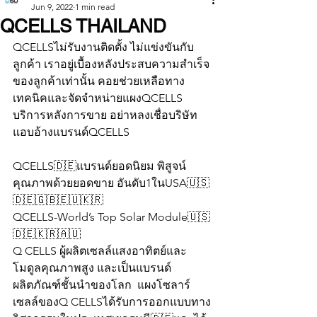
Jun 9, 2022
1 min read
QCELLS THAILAND
QCELLSไม่รับงานติดตั้ง ไม่แข่งขันกับ
ลูกค้า เราอยู่เบื้องหลังประสบความสำเร็จ
ของลูกค้าเท่านั้น คอยช่วยเหลือทาง
เทคนิคและจัดจำหน่ายแผงQCELLS 
บริการหลังการขาย อย่าหลงเชื่อบริษัท
แอบอ้างแบรนด์QCELLS 
QCELLS🇩🇪แบรนด์ยอดนิยม พิสูจน์
คุณภาพด้วยยอดขาย อันดับ1ในUSA🇺🇸
🇩🇪🇬🇧🇪🇺🇰🇷
QCELLS-World’s Top Solar Module🇺🇸
🇩🇪🇰🇷🇦🇺
Q CELLS ผู้ผลิตเซลล์แสงอาทิตย์และ
โมดูลคุณภาพสูง และเป็นแบรนด์
ผลิตภัณฑ์ชั้นนำของโลก  แผงโซลาร์
เซลล์ของQ CELLSได้รับการออกแบบทาง