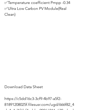
✅Temperature coefficient Pmpp -0.34
✅Ultra Low Carbon PV Module(Real 
Clean)
Download Data Sheet
https://c5dd16c3-3cf9-4b97-a5f2-
81891208025f.filesusr.com/ugd/666f82_4