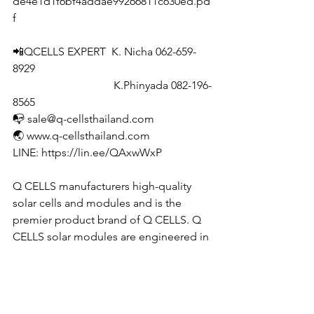
de4e1d1f6bf4addae99266811c630ed.pd
f
📲QCELLS EXPERT  K. Nicha 062-659-
8929
                                    K.Phinyada 082-196-
8565
📭 sale@q-cellsthailand.com
🌏 www.q-cellsthailand.com 
LINE: https://lin.ee/QAxwWxP
Q CELLS manufacturers high-quality 
solar cells and modules and is the 
premier product brand of Q CELLS. Q 
CELLS solar modules are engineered in 
Germany and meet the highest quality 
standards, are extremely reliable, and 
achieve outstanding energy yield
#QCELLS
#qcellsthailand
#ค
ิวเซลส์ 
#ค
ิว